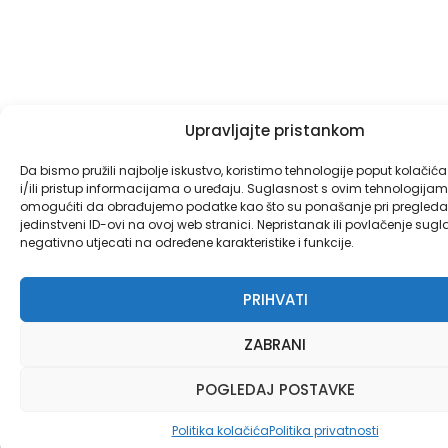
Upravljajte pristankom
Da bismo pružili najbolje iskustvo, koristimo tehnologije poput kolačić
i/ili pristup informacijama o uređaju. Suglasnost s ovim tehnologij
omogućiti da obrađujemo podatke kao što su ponašanje pri pregledav
jedinstveni ID-ovi na ovoj web stranici. Nepristanak ili povlačenje sug
negativno utjecati na određene karakteristike i funkcije.
PRIHVATI
ZABRANI
POGLEDAJ POSTAVKE
Politika kolačića
Politika privatnosti