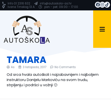
Info 01 2316 632
info@autoskola-as.hr
Ivana Trnskog 13 A
pon - pet: 09:00 - 17:00
TAMARA
As
3 listopada, 2017
No Comments
Od srca hvala autoškoli i najzabavnijem i najboljem
instruktoru Danijelu Markoviću na svom trudu,
strpljenju i podršci u vožnji 🙂