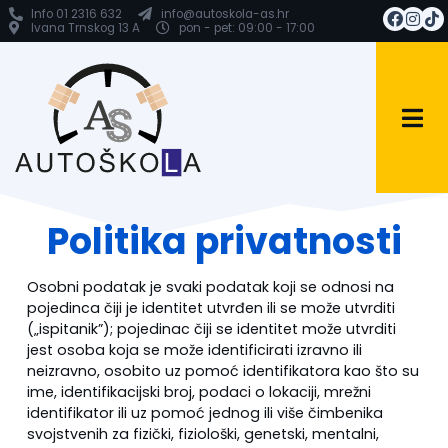
Info 01 2316 632
info@autoskola-as.hr
Ivana Trnskog 13 A
pon - pet: 09:00 - 17:00
Politika privatnosti
Osobni podatak je svaki podatak koji se odnosi na
pojedinca čiji je identitet utvrđen ili se može utvrditi
(„ispitanik”); pojedinac čiji se identitet može utvrditi
jest osoba koja se može identificirati izravno ili
neizravno, osobito uz pomoć identifikatora kao što su
ime, identifikacijski broj, podaci o lokaciji, mrežni
identifikator ili uz pomoć jednog ili više čimbenika
svojstvenih za fizički, fiziološki, genetski, mentalni,