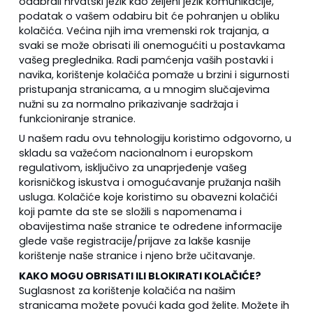
odabrali hrvatski jezik kao željeni jezik komunikacije,
podatak o vašem odabiru bit će pohranjen u obliku
kolačića. Većina njih ima vremenski rok trajanja, a
svaki se može obrisati ili onemogućiti u postavkama
vašeg preglednika. Radi pamćenja vaših postavki i
navika, korištenje kolačića pomaže u brzini i sigurnosti
pristupanja stranicama, a u mnogim slučajevima
nužni su za normalno prikazivanje sadržaja i
funkcioniranje stranice.
U našem radu ovu tehnologiju koristimo odgovorno, u
skladu sa važećom nacionalnom i europskom
regulativom, isključivo za unaprjeđenje vašeg
korisničkog iskustva i omogućavanje pružanja naših
usluga. Kolačiće koje koristimo su obavezni kolačići
koji pamte da ste se složili s napomenama i
obavijestima naše stranice te određene informacije
glede vaše registracije/prijave za lakše kasnije
korištenje naše stranice i njeno brže učitavanje.
KAKO MOGU OBRISATI ILI BLOKIRATI KOLAČIĆE?
Suglasnost za korištenje kolačića na našim
stranicama možete povući kada god želite. Možete ih