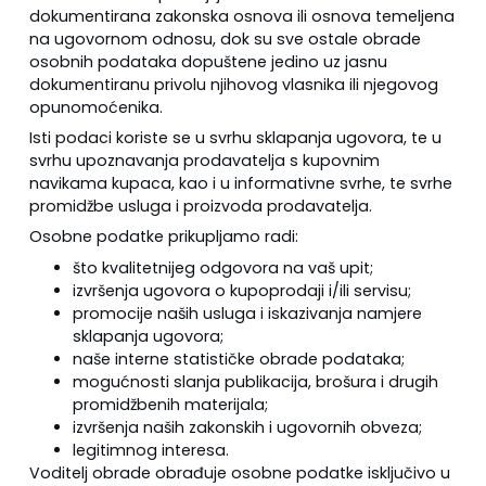
dokumentirana zakonska osnova ili osnova temeljena
na ugovornom odnosu, dok su sve ostale obrade
osobnih podataka dopuštene jedino uz jasnu
dokumentiranu privolu njihovog vlasnika ili njegovog
opunomoćenika.
Isti podaci koriste se u svrhu sklapanja ugovora, te u
svrhu upoznavanja prodavatelja s kupovnim
navikama kupaca, kao i u informativne svrhe, te svrhe
promidžbe usluga i proizvoda prodavatelja.
Osobne podatke prikupljamo radi:
što kvalitetnijeg odgovora na vaš upit;
izvršenja ugovora o kupoprodaji i/ili servisu;
promocije naših usluga i iskazivanja namjere
sklapanja ugovora;
naše interne statističke obrade podataka;
mogućnosti slanja publikacija, brošura i drugih
promidžbenih materijala;
izvršenja naših zakonskih i ugovornih obveza;
legitimnog interesa.
Voditelj obrade obrađuje osobne podatke isključivo u