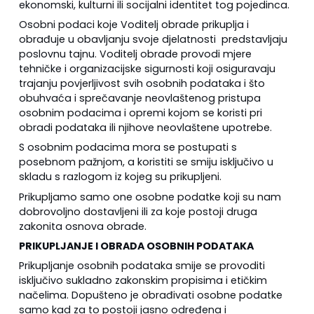
ekonomski, kulturni ili socijalni identitet tog pojedinca.
Osobni podaci koje Voditelj obrade prikuplja i
obrađuje u obavljanju svoje djelatnosti predstavljaju
poslovnu tajnu. Voditelj obrade provodi mjere
tehničke i organizacijske sigurnosti koji osiguravaju
trajanju povjerljivost svih osobnih podataka i što
obuhvaća i sprečavanje neovlaštenog pristupa
osobnim podacima i opremi kojom se koristi pri
obradi podataka ili njihove neovlaštene upotrebe.
S osobnim podacima mora se postupati s
posebnom pažnjom, a koristiti se smiju isključivo u
skladu s razlogom iz kojeg su prikupljeni.
Prikupljamo samo one osobne podatke koji su nam
dobrovoljno dostavljeni ili za koje postoji druga
zakonita osnova obrade.
PRIKUPLJANJE I OBRADA OSOBNIH PODATAKA
Prikupljanje osobnih podataka smije se provoditi
isključivo sukladno zakonskim propisima i etičkim
načelima. Dopušteno je obrađivati osobne podatke
samo kad za to postoji jasno određena i