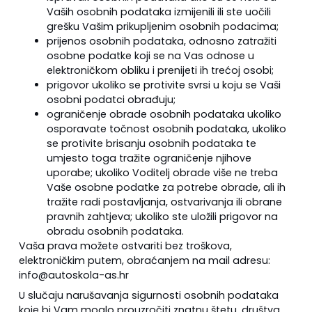
Vaših osobnih podataka izmijenili ili ste uočili
grešku Vašim prikupljenim osobnih podacima;
prijenos osobnih podataka, odnosno zatražiti
osobne podatke koji se na Vas odnose u
elektroničkom obliku i prenijeti ih trećoj osobi;
prigovor ukoliko se protivite svrsi u koju se Vaši
osobni podatci obrađuju;
ograničenje obrade osobnih podataka ukoliko
osporavate točnost osobnih podataka, ukoliko
se protivite brisanju osobnih podataka te
umjesto toga tražite ograničenje njihove
uporabe; ukoliko Voditelj obrade više ne treba
Vaše osobne podatke za potrebe obrade, ali ih
tražite radi postavljanja, ostvarivanja ili obrane
pravnih zahtjeva; ukoliko ste uložili prigovor na
obradu osobnih podataka.
Vaša prava možete ostvariti bez troškova,
elektroničkim putem, obraćanjem na mail adresu:
info@autoskola-as.hr
U slučaju narušavanja sigurnosti osobnih podataka
koje bi Vam moglo prouzročiti znatnu štetu, društva