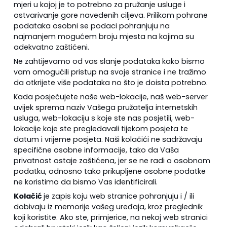
mjeri u kojoj je to potrebno za pružanje usluge i
ostvarivanje gore navedenih ciljeva. Prilikom pohrane
podataka osobni se podaci pohranjuju na
najmanjem mogućem broju mjesta na kojima su
adekvatno zaštićeni.
Ne zahtijevamo od vas slanje podataka kako bismo
vam omogućili pristup na svoje stranice i ne tražimo
da otkrijete više podataka no što je doista potrebno.
Kada posjećujete naše web-lokacije, naš web-server
uvijek sprema naziv Vašega pružatelja internetskih
usluga, web-lokaciju s koje ste nas posjetili, web-
lokacije koje ste pregledavali tijekom posjeta te
datum i vrijeme posjeta. Naši kolačići ne sadržavaju
specifične osobne informacije, tako da Vaša
privatnost ostaje zaštićena, jer se ne radi o osobnom
podatku, odnosno tako prikupljene osobne podatke
ne koristimo da bismo Vas identificirali.
Kolačić
je zapis koju web stranice pohranjuju i / ili
dobivaju iz memorije vašeg uređaja, kroz preglednik
koji koristite. Ako ste, primjerice, na nekoj web stranici