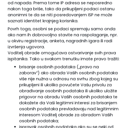
od napada. Prema tome IP adresa se neposredno
nakon toga briše, tako da prikupljeni podaci ostanu
anonimni te da se niti posredovanjem ISP ne može
saznati identitet krajnjeg korisnika.
Povrh toga, osobni se podaci spremaju samo onda
ako nam ih dobrovoljno stavite na raspolaganje, npr.
u okviru registracije, anketa, nagradnih igara ili radi
izvršenja ugovora.
Voditelj obrade omogućava ostvarivanje svih prava
ispitanika. Tako u svakom trenutku imate pravo tražiti:
brisanje osobnih podataka („pravo na
zaborav“) ako obrada Vaših osobnih podataka
više nije nužna u odnosu na svrhu zbog kojeg su
prikupljeni ili ukoliko povučete Vašu privolu za
obrađivanje osobnih podataka ili ukoliko uložite
prigovor na obradu Vaših osobnih podataka te
dokažete da Vaši legitimni interesi za brisanjem
osobnih podataka prevladavaju nad legitimnim
interesom Voditelj obrade za obradom Vaših
osobnih podataka;
ispravak osobnih podataka ako su se neki od