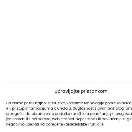
Upravljajte pristankom
Da bismo pružili najbolje iskustvo, koristimo tehnologije poput kolačić
i/ili pristup informacijama o uređaju. Suglasnost s ovim tehnologij
omogućiti da obrađujemo podatke kao što su ponašanje pri pregledav
jedinstveni ID-ovi na ovoj web stranici. Nepristanak ili povlačenje sug
negativno utjecati na određene karakteristike i funkcije.