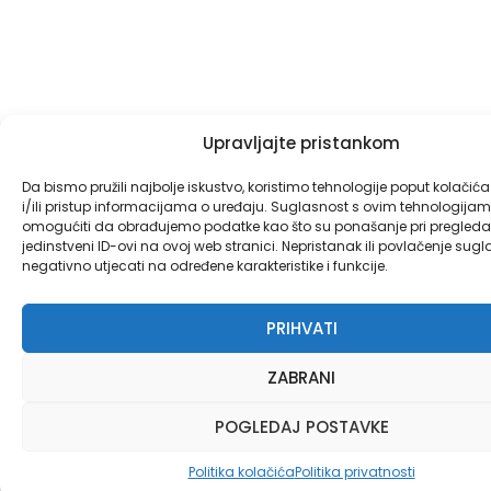
Upravljajte pristankom
Da bismo pružili najbolje iskustvo, koristimo tehnologije poput kolačić
i/ili pristup informacijama o uređaju. Suglasnost s ovim tehnologij
omogućiti da obrađujemo podatke kao što su ponašanje pri pregledav
jedinstveni ID-ovi na ovoj web stranici. Nepristanak ili povlačenje sug
negativno utjecati na određene karakteristike i funkcije.
PRIHVATI
ZABRANI
POGLEDAJ POSTAVKE
Politika kolačića
Politika privatnosti