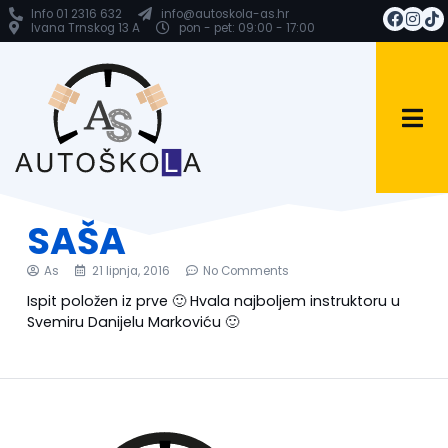
Info 01 2316 632
info@autoskola-as.hr
Ivana Trnskog 13 A
pon - pet: 09:00 - 17:00
SAŠA
As
21 lipnja, 2016
No Comments
Ispit položen iz prve 🙂 Hvala najboljem instruktoru u
Svemiru Danijelu Markoviću 🙂