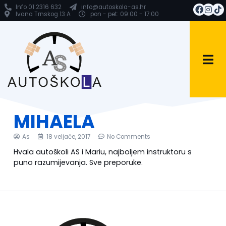
Info 01 2316 632
info@autoskola-as.hr
Ivana Trnskog 13 A
pon - pet: 09:00 - 17:00
MIHAELA
As
18 veljače, 2017
No Comments
Hvala autoškoli AS i Mariu, najboljem instruktoru s
puno razumijevanja. Sve preporuke.