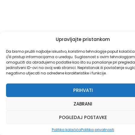
Upravljajte pristankom
Da bismo pružili najbolje iskustvo, koristimo tehnologije poput kolačić
i/ili pristup informacijama o uređaju. Suglasnost s ovim tehnologij
omogućiti da obrađujemo podatke kao što su ponašanje pri pregledav
jedinstveni ID-ovi na ovoj web stranici. Nepristanak ili povlačenje sug
negativno utjecati na određene karakteristike i funkcije.
PRIHVATI
ZABRANI
POGLEDAJ POSTAVKE
Politika kolačića
Politika privatnosti