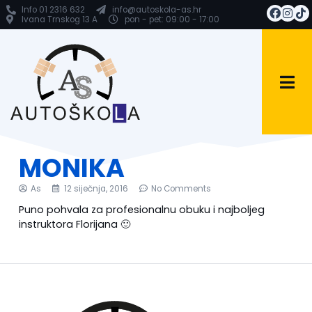
Info 01 2316 632
info@autoskola-as.hr
Ivana Trnskog 13 A
pon - pet: 09:00 - 17:00
MONIKA
As
12 siječnja, 2016
No Comments
Puno pohvala za profesionalnu obuku i najboljeg
instruktora Florijana 🙂