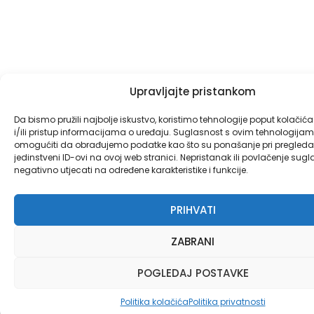
Upravljajte pristankom
Da bismo pružili najbolje iskustvo, koristimo tehnologije poput kolačić
i/ili pristup informacijama o uređaju. Suglasnost s ovim tehnologij
omogućiti da obrađujemo podatke kao što su ponašanje pri pregledav
jedinstveni ID-ovi na ovoj web stranici. Nepristanak ili povlačenje sug
negativno utjecati na određene karakteristike i funkcije.
PRIHVATI
ZABRANI
POGLEDAJ POSTAVKE
Politika kolačića
Politika privatnosti