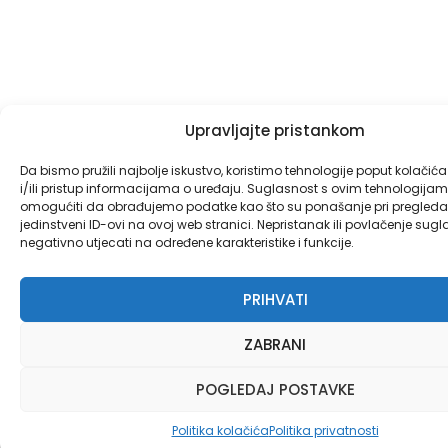
Upravljajte pristankom
Da bismo pružili najbolje iskustvo, koristimo tehnologije poput kolačić
i/ili pristup informacijama o uređaju. Suglasnost s ovim tehnologij
omogućiti da obrađujemo podatke kao što su ponašanje pri pregledav
jedinstveni ID-ovi na ovoj web stranici. Nepristanak ili povlačenje sug
negativno utjecati na određene karakteristike i funkcije.
PRIHVATI
ZABRANI
POGLEDAJ POSTAVKE
Politika kolačića
Politika privatnosti