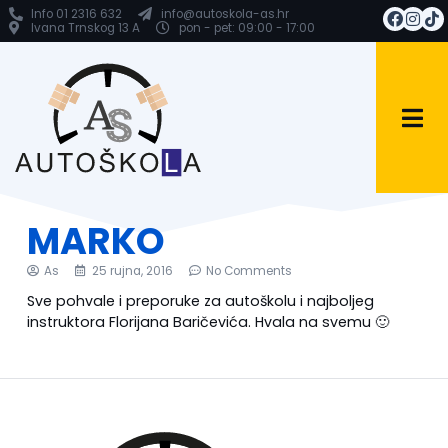
Info 01 2316 632
info@autoskola-as.hr
Ivana Trnskog 13 A
pon - pet: 09:00 - 17:00
MARKO
As
25 rujna, 2016
No Comments
Sve pohvale i preporuke za autoškolu i najboljeg
instruktora Florijana Baričevića. Hvala na svemu 🙂