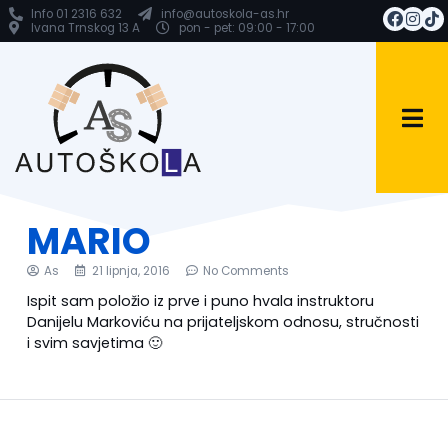
Info 01 2316 632
info@autoskola-as.hr
Ivana Trnskog 13 A
pon - pet: 09:00 - 17:00
MARIO
As
21 lipnja, 2016
No Comments
Ispit sam položio iz prve i puno hvala instruktoru
Danijelu Markoviću na prijateljskom odnosu, stručnosti
i svim savjetima 🙂