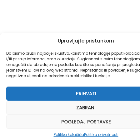
Upravljajte pristankom
Da bismo pružili najbolje iskustvo, koristimo tehnologije poput kolačić
i/ili pristup informacijama o uređaju. Suglasnost s ovim tehnologij
omogućiti da obrađujemo podatke kao što su ponašanje pri pregledav
jedinstveni ID-ovi na ovoj web stranici. Nepristanak ili povlačenje sug
negativno utjecati na određene karakteristike i funkcije.
PRIHVATI
ZABRANI
POGLEDAJ POSTAVKE
Politika kolačića
Politika privatnosti