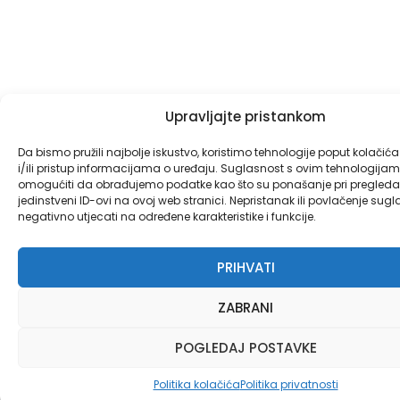
Upravljajte pristankom
Da bismo pružili najbolje iskustvo, koristimo tehnologije poput kolačić
i/ili pristup informacijama o uređaju. Suglasnost s ovim tehnologij
omogućiti da obrađujemo podatke kao što su ponašanje pri pregledav
jedinstveni ID-ovi na ovoj web stranici. Nepristanak ili povlačenje sug
negativno utjecati na određene karakteristike i funkcije.
PRIHVATI
ZABRANI
POGLEDAJ POSTAVKE
Politika kolačića
Politika privatnosti