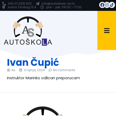
Info 01 2316 632
info@autoskola-as.hr
Ivana Trnskog 13 A
pon - pet: 09:00 - 17:00
Ivan Čupić
As
12 lipnja, 2024
No Comments
Instruktor Marinko odlican preporucam