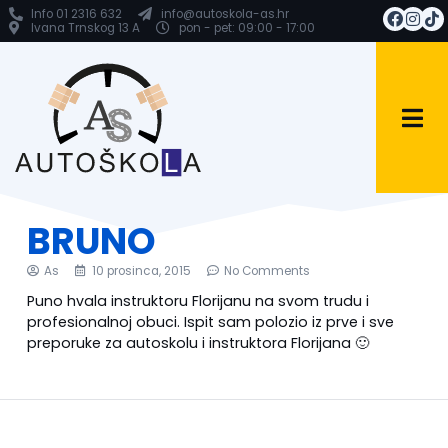
Info 01 2316 632
info@autoskola-as.hr
Ivana Trnskog 13 A
pon - pet: 09:00 - 17:00
BRUNO
As
10 prosinca, 2015
No Comments
Puno hvala instruktoru Florijanu na svom trudu i
profesionalnoj obuci. Ispit sam polozio iz prve i sve
preporuke za autoskolu i instruktora Florijana 🙂