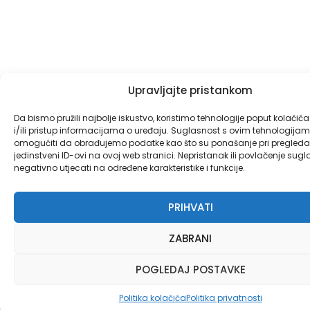
Upravljajte pristankom
Da bismo pružili najbolje iskustvo, koristimo tehnologije poput kolačić
i/ili pristup informacijama o uređaju. Suglasnost s ovim tehnologij
omogućiti da obrađujemo podatke kao što su ponašanje pri pregledav
jedinstveni ID-ovi na ovoj web stranici. Nepristanak ili povlačenje sug
negativno utjecati na određene karakteristike i funkcije.
PRIHVATI
ZABRANI
POGLEDAJ POSTAVKE
Politika kolačića
Politika privatnosti