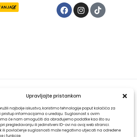
ITANJA
Upravljajte pristankom
užili najbolje iskustvo, koristimo tehnologije poput kolačića za
li pristup informacijama o uređaju. Suglasnost s ovim
ama će nam omogućiti da obrađujemo podatke kao što su
ri pregledavanju ili jedinstveni ID-ovi na ovoj web stranici.
k ili povlačenje suglasnosti može negativno utjecati na određene
ke i funkcije.