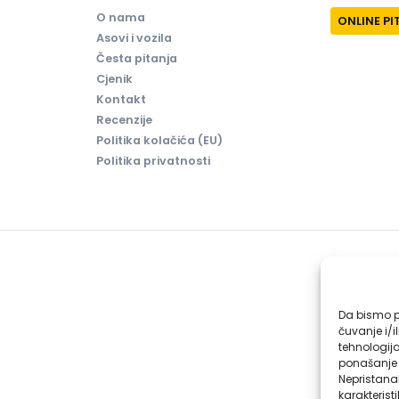
O nama
ONLINE P
Asovi i vozila
Česta pitanja
Cjenik
Kontakt
Recenzije
Politika kolačića (EU)
Politika privatnosti
Da bismo pr
čuvanje i/i
tehnologij
ponašanje p
Nepristana
karakteristi