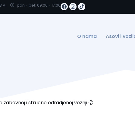
3 A
pon - pet: 09:00 - 17:00
O nama
Asovi i vozil
 zabavnoj i strucno odradjenoj voznji 🙂