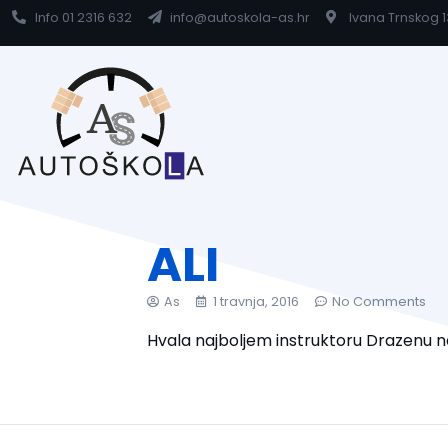
Info 01 2316 632
info@autoskola-as.hr
Ivana Trnskog 1
ALI
As
1 travnja, 2016
No Comments
Hvala najboljem instruktoru Drazenu na