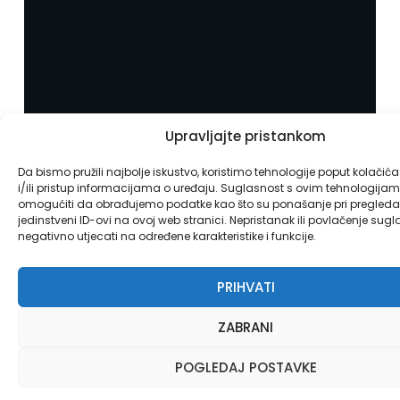
Upravljajte pristankom
Da bismo pružili najbolje iskustvo, koristimo tehnologije poput kolačić
i/ili pristup informacijama o uređaju. Suglasnost s ovim tehnologij
omogućiti da obrađujemo podatke kao što su ponašanje pri pregledav
jedinstveni ID-ovi na ovoj web stranici. Nepristanak ili povlačenje sug
negativno utjecati na određene karakteristike i funkcije.
PRIHVATI
ZABRANI
POGLEDAJ POSTAVKE