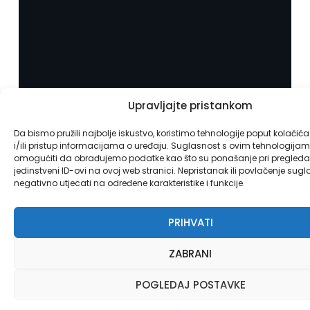
Upravljajte pristankom
Da bismo pružili najbolje iskustvo, koristimo tehnologije poput kolačić
i/ili pristup informacijama o uređaju. Suglasnost s ovim tehnologij
omogućiti da obrađujemo podatke kao što su ponašanje pri pregledav
jedinstveni ID-ovi na ovoj web stranici. Nepristanak ili povlačenje sug
negativno utjecati na određene karakteristike i funkcije.
PRIHVATI
ZABRANI
POGLEDAJ POSTAVKE