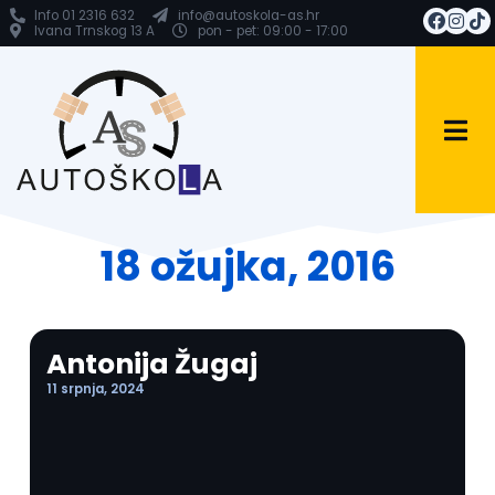
Info 01 2316 632
info@autoskola-as.hr
Ivana Trnskog 13 A
pon - pet: 09:00 - 17:00
18 ožujka, 2016
Antonija Žugaj
11 srpnja, 2024